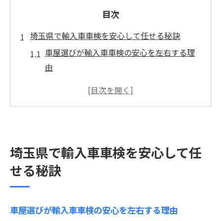
目次
埼玉県で輸入車車検を安心して任せる秘訣
車屋選びが輸入車車検の安心を左右する理
由
輸入車車検で重視したい信頼できる車屋の
条件
埼玉の輸入車対応車屋が持つ強みとは何か
車屋がサポートする輸入車車検更新の流れ
埼玉県で輸入車車検を安心して任
輸入車専門の車屋を見極めるポイントを解
説
せる秘訣
車屋選びで失敗しない輸入車の車検更新術
輸入車車検に強い車屋の探し方と評価基準
車屋選びが輸入車車検の安心を左右する理由
車検対応力が高い車屋とそうでない店の違