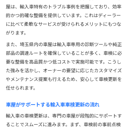
法
屋は、輸入車特有のトラブル事例を把握しており、効率
輸入車車検の追加費用が出やすいポイント
的かつ的確な整備を提供しています。これはディーラー
解説
に比べて柔軟なサービスが受けられるメリットにもつな
安心と納得価格が両立する車屋の選び方
がります。
カーライフを守るための車検更新完全ガイド
また、埼玉県内の車屋は輸入車専用の診断ツールや純正
車屋と連携した輸入車車検更新で安心を得
部品の調達ルートを確保していることが多く、車検に必
る
要な整備を高品質かつ低コストで実施可能です。こうし
輸入車の車検更新がカーライフ維持に不可
た強みを活かし、オーナーの要望に応じたカスタマイズ
欠な理由
やメンテナンス提案も行えるため、安心して車検更新を
車屋がサポートする輸入車車検後のメンテ
任せられます。
ナンス
車屋がサポートする輸入車車検更新の流れ
長く乗るための輸入車車検更新スケジュー
ル管理
輸入車の車検更新は、専門の車屋が段階的にサポートす
ることでスムーズに進みます。まず、車検前の事前点検
信頼できる車屋と築く安全なカーライフの