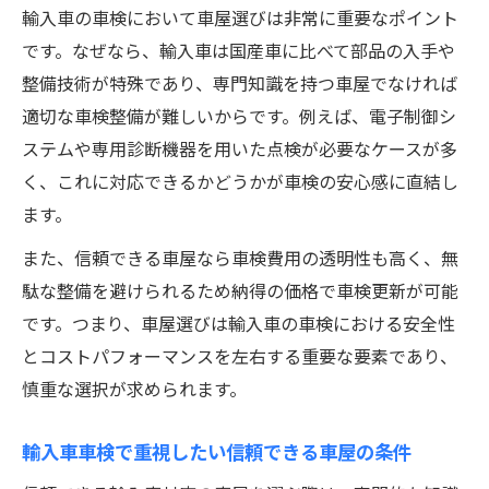
輸入車の車検において車屋選びは非常に重要なポイント
い
です。なぜなら、輸入車は国産車に比べて部品の入手や
輸入車車検で信頼される車屋のアフター対
整備技術が特殊であり、専門知識を持つ車屋でなければ
応
適切な車検整備が難しいからです。例えば、電子制御シ
埼玉県で評判の輸入車車検対応車屋の特徴
ステムや専用診断機器を用いた点検が必要なケースが多
車屋選びで注目すべき輸入車車検の実績
く、これに対応できるかどうかが車検の安心感に直結し
車検費用を抑えたい方必見の輸入車対応方法
ます。
車屋の選択で変わる輸入車車検費用の差
また、信頼できる車屋なら車検費用の透明性も高く、無
輸入車車検費用を抑えるための具体的な工
駄な整備を避けられるため納得の価格で車検更新が可能
夫
です。つまり、車屋選びは輸入車の車検における安全性
車屋で受けられる輸入車車検の費用比較法
とコストパフォーマンスを左右する重要な要素であり、
納得価格で輸入車車検を実現する交渉のコ
慎重な選択が求められます。
ツ
輸入車車検料金表の見方と注意点を解説
輸入車車検で重視したい信頼できる車屋の条件
輸入車車検の落ちやすいポイント徹底解説