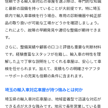
信頼できる輸入車対応の車屋を選ぶ際は、専門的な知識
車屋が指摘する輸入車車検で落ちやすい箇
と最新の設備を持っていることが大前提です。特に埼玉
所
県内で輸入車車検を行う場合、専用の診断機器や純正部
品の取り扱いが可能な工場かどうかを確認しましょう。
輸入車車検前に車屋が確認する重要パーツ
これにより、故障の早期発見や適切な整備が期待できま
ユーザー車検で注意したい輸入車の盲点と
す。
は
さらに、整備実績や顧客の口コミ評価も重要な判断材料
合格率を上げるための車屋の事前点検方法
です。経験豊富なスタッフが在籍し、輸入車の特性を理
車検で見落としやすい輸入車の整備ポイン
解した上で丁寧な説明をしてくれる車屋は、安心して車
ト
検を任せられます。加えて、見積もりの明確さやアフタ
納得価格で車屋を選ぶときの比較ポイント
ーサポートの充実も信頼の条件に含まれます。
輸入車車検対応の車屋を価格と実績で比較
車屋選びで重視すべき輸入車車検の明朗会
埼玉の輸入車対応車屋が持つ強みとは何か
計
埼玉県の輸入車対応車屋は、地域密着型で迅速な対応が
車屋の見積もり比較で納得価格を見抜く方
できる点が大きな強みです。地元で長年営業している車