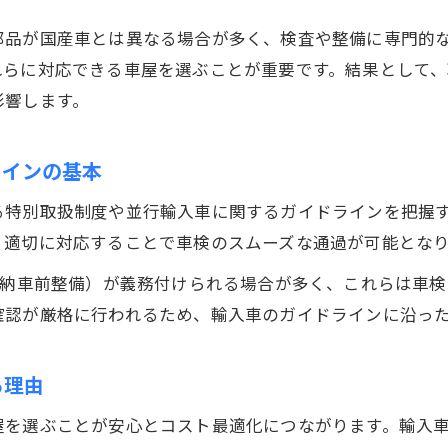
輸入車車検対応の車屋選びと信頼できる基準
部品が国産車とは異なる場合が多く、検査や整備に専門的
並行輸入車にも強い車屋を見極めるポイント
れらに対応できる車屋を選ぶことが重要です。結果として
輸入車専用診断機と車屋選びの関係性を解説
影響します。
車検ガイドラインを熟知した車屋の探し方
車屋と輸入車車検費用の明細比較で納得選定
ラインの基本
12ヶ月点検やPDIの違いを徹底解説
る特別取扱制度や並行輸入車に関するガイドラインを把握
輸入車の12ヶ月点検とPDIの本質的な違い
、適切に対応することで車検のスムーズな通過が可能とな
車屋が行う12ヶ月点検とPDIの流れを解説
（納車前整備）が義務付けられる場合が多く、これらは車
車検と12ヶ月点検の違いを輸入車視点で整理
確認が厳格に行われるため、輸入車のガイドラインに沿っ
PDIと車検の関係性を車屋の視点から理解
輸入車12ヶ月点検ガイドラインと車屋の役割
る理由
特別取扱制度と費用見積りの着眼点を紹介
屋を選ぶことが安心とコスト最適化につながります。輸入
輸入車の特別取扱制度と車検費用の関連性