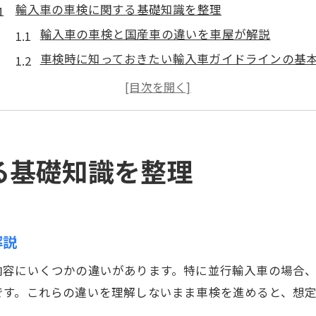
輸入車の車検に関する基礎知識を整理
輸入車の車検と国産車の違いを車屋が解説
車検時に知っておきたい輸入車ガイドラインの基
車屋選びが輸入車車検の安心につながる理由
輸入車車検で必要な書類と車屋のサポート活用法
車屋が教える輸入車車検のポイントと注意点
並行輸入車の登録や届出書の重要点とは
る基礎知識を整理
並行輸入車の登録手続きと車検の基礎知識
届出書ダウンロードや書き方を車屋がサポート
並行輸入車の届出書記入例と車検の流れを解説
解説
車屋が解説する並行輸入車登録時の注意点
内容にいくつかの違いがあります。特に並行輸入車の場合
並行輸入車の新規登録で失敗しない車検の進め方
です。これらの違いを理解しないまま車検を進めると、想
車屋選びで失敗しないための実践アドバイス