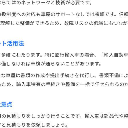
ならではのネットワークと技術が必要です。
車屋が教える特別取扱制度の申請ポイント
取扱制度への対応も車屋のサポートなしでは複雑です。信
輸入車車検時の費用見積りとガイドライン比較
を理解した整備ができるため、故障リスクの低減にもつなが
特別取扱制度活用で車検費用を抑えるコツ
車屋選びが左右する特別取扱制度の安心度
ート活用法
予備検査から車検までスムーズに進める方法
て多岐にわたります。特に並行輸入車の場合、「輸入自動
輸入車の予備検査と車検の流れを車屋が解説
準備しなければ車検が通らないことがあります。
車屋が案内する並行輸入車の予備検査対策
な車屋は書類の作成や提出手続きを代行し、書類不備によ
予備検査後の車検準備と車屋の活用ポイント
るため、輸入車特有の手続きや整備を一括で任せられるの
輸入車車検をスムーズに進める段取り術
車屋選びと予備検査で失敗しない進行方法
注意点
用の見積もりをしっかり行うことです。輸入車は部品代や
クと見積もりを依頼しましょう。