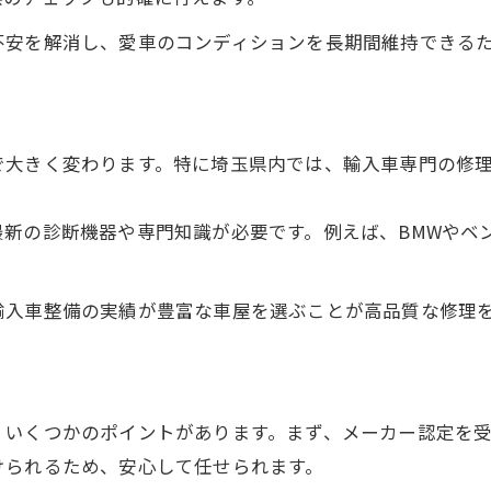
埼玉県で輸入車車検を安く済ませる工夫
不安を解消し、愛車のコンディションを長期間維持できる
輸入車車検は埼玉県の車屋複数比較がコツ
車検費用と修理を同時に見積もるポイント
輸入車の車検は車屋の割引制度も活用
で大きく変わります。特に埼玉県内では、輸入車専門の修
車屋が教える輸入車修理の賢い依頼術
輸入車修理は車屋選びで費用が変わる
最新の診断機器や専門知識が必要です。例えば、BMWやベ
信頼できる車屋による輸入車修理の流れ
車屋視点で見る輸入車修理の注意点
輸入車整備の実績が豊富な車屋を選ぶことが高品質な修理
埼玉県で輸入車修理依頼時の交渉ポイント
輸入車修理の見積もりは車屋でしっかり比較
埼玉県内で輸入車トラブルを回避する法
、いくつかのポイントがあります。まず、メーカー認定を
車屋と連携した輸入車のトラブル予防法
けられるため、安心して任せられます。
輸入車トラブルは埼玉県の車屋が強い味方