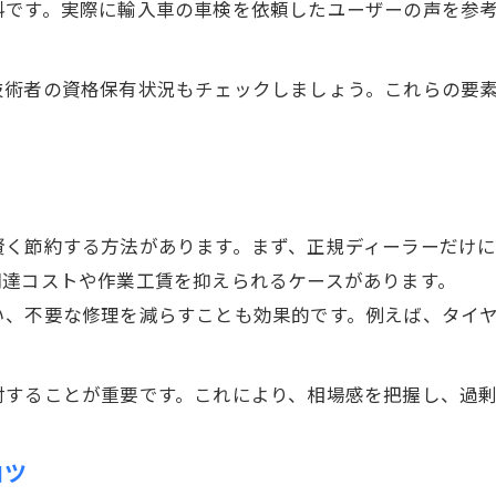
料です。実際に輸入車の車検を依頼したユーザーの声を参
車検時に発見できる輸入車の潜在トラブル
車屋が教える輸入車トラブル早期対策法
技術者の資格保有状況もチェックしましょう。これらの要
輸入車の急な故障は車屋で予防が可能
輸入車の車検費用を抑える実践アドバイス
車屋の活用で輸入車車検費用を節約
輸入車車検費用を抑える車屋の選び方
賢く節約する方法があります。まず、正規ディーラーだけ
埼玉県で実践する輸入車車検費用削減法
調達コストや作業工賃を抑えられるケースがあります。
車屋相談で分かる輸入車車検費用の内訳
い、不要な修理を減らすことも効果的です。例えば、タイ
修理と車検をまとめて依頼する費用対策
討することが重要です。これにより、相場感を把握し、過
コツ