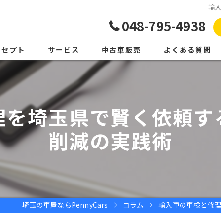
輸
048-795-4938
ンセプト
サービス
中古車販売
よくある質問
理を埼玉県で賢く依頼す
削減の実践術
埼玉の車屋ならPennyCars
コラム
輸入車の車検と修