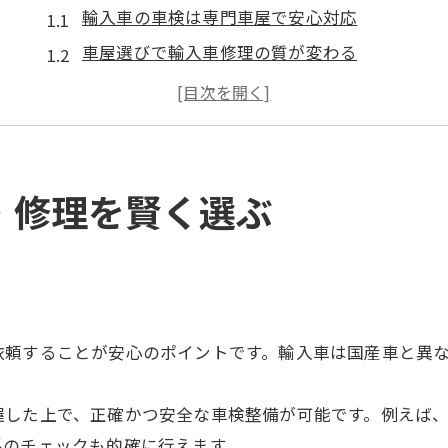
輸入車の車検は専門車屋で安心対応
車屋選びで輸入車修理の質が変わる
埼玉県で輸入車車検対応店の見極め方
車屋が語る輸入車車検費用節約術
輸入車整備と車検を埼玉県で依頼するコツ
愛車の車検相談なら車屋の活用がおすすめ
・修理を賢く選ぶ
車屋活用で輸入車車検の不安を解消
埼玉の車屋が輸入車車検相談に強い理由
輸入車相談は車屋で車検も修理も一括対応
車検相談時の輸入車専門車屋選びのコツ
依頼することが安心のポイントです。輸入車は国産車と異
車屋に頼ると輸入車車検がスムーズに進む
輸入車車検をお得にする埼玉県のコツ
握した上で、正確かつ安全な車検整備が可能です。例えば、
車屋の比較で輸入車車検費用を抑える方法
系のチェックも的確に行えます。