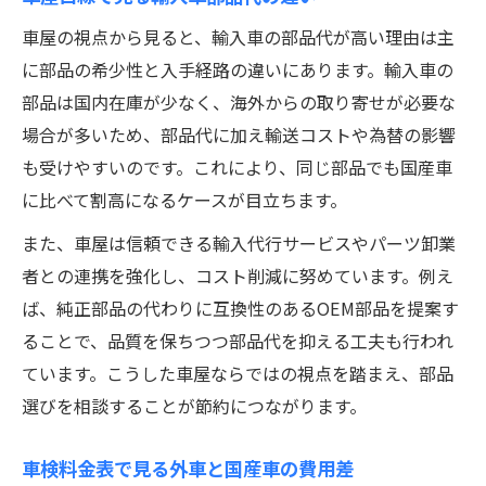
外車車検おすすめ工場の見極め方とは
車屋の視点から見ると、輸入車の部品代が高い理由は主
ディーラー以外で安い輸入車車検を探すコ
に部品の希少性と入手経路の違いにあります。輸入車の
ツ
部品は国内在庫が少なく、海外からの取り寄せが必要な
安心して任せられる車屋での交換ポイント
場合が多いため、部品代に加え輸送コストや為替の影響
車屋が推奨する輸入車交換部品選びの基準
も受けやすいのです。これにより、同じ部品でも国産車
輸入車車検で必要な部品交換の判断軸
に比べて割高になるケースが目立ちます。
安心できる車屋の輸入車整備実績とは
また、車屋は信頼できる輸入代行サービスやパーツ卸業
外車車検で信頼される交換対応の違い
者との連携を強化し、コスト削減に努めています。例え
車屋目線で見る輸入車交換ポイントまとめ
ば、純正部品の代わりに互換性のあるOEM部品を提案す
ることで、品質を保ちつつ部品代を抑える工夫も行われ
車検料金表から読み解く費用差の秘密
ています。こうした車屋ならではの視点を踏まえ、部品
輸入車車検料金表で見る費用差の理由
選びを相談することが節約につながります。
車屋が解説する外車車検料金の内訳
輸入車と国産車の料金表比較ポイント
車検料金表で見る外車と国産車の費用差