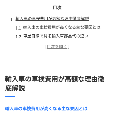
目次
輸入車の車検費用が高額な理由徹底解説
輸入車の車検費用が高くなる主な要因とは
車屋目線で見る輸入車部品代の違い
車検料金表で見る外車と国産車の費用差
外車の車検が高すぎる背景を徹底整理
車屋が教える輸入車特有の整備費用構造
車屋で比較する輸入車車検と国産車の違い
輸入車の車検費用が高額な理由徹
輸入車と国産車の車検費用を車屋で比較
底解説
外車と国産車の交換部品コストの違い
車屋が提案する輸入車車検の見積もりポイ
ント
輸入車の車検費用が高くなる主な要因とは
国産車と比べた輸入車の車検料金表の特徴