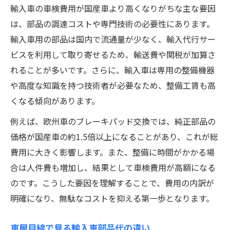
輸入車の車検費用が国産車より高くなりがちな主な要因
外車車検の安さと高額さをどう判断するか
は、部品の調達コストや専門技術の必要性にあります。
外車オーナーが実践する車検費用節約術
輸入車用の部品は国内で流通量が少なく、輸入代行サー
車屋選びで実現する輸入車車検の節約方法
ビスを利用して取り寄せるため、輸送費や関税が加算さ
輸入車の車検費用を抑える部品交換タイミ
れることが多いです。さらに、輸入車は専用の整備機器
ング
や高度な知識を持つ技術者が必要なため、整備工賃も高
外車車検安い店舗を見極めるポイント
くなる傾向があります。
車屋に相談したい車検費削減の具体策
例えば、欧州車のブレーキパッド交換では、純正部品の
輸入車車検の見積もり比較で得する方法
価格が国産車の約1.5倍以上になることがあり、これが総
費用に大きく影響します。また、整備に時間がかかる場
ディーラー以外で叶える賢い輸入車車検選び
合は人件費も増加し、結果として車検費用が高額になる
車屋とディーラー以外の輸入車車検の特徴
のです。こうした要因を理解することで、費用の内訳が
外車車検ディーラー以外の選び方とメリッ
明確になり、無駄なコストを抑える第一歩となります。
ト
輸入車専門車屋が行う車検とその費用感
車屋目線で見る輸入車部品代の違い