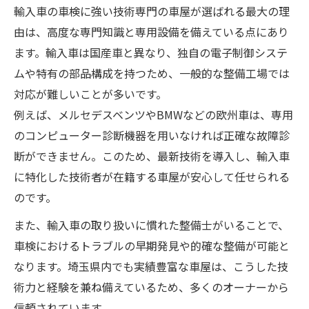
輸入車の車検に強い技術専門の車屋が選ばれる最大の理
車検を任せるなら技術力が鍵となる理由
由は、高度な専門知識と専用設備を備えている点にあり
車屋選びは輸入車車検の技術力が決め手
ます。輸入車は国産車と異なり、独自の電子制御システ
技術専門車屋が輸入車車検で信頼される訳
ムや特有の部品構成を持つため、一般的な整備工場では
車検で求められる高度な整備士技術とは
対応が難しいことが多いです。
例えば、メルセデスベンツやBMWなどの欧州車は、専用
輸入車車検の安心は技術力で決まるポイン
のコンピューター診断機器を用いなければ正確な故障診
ト
断ができません。このため、最新技術を導入し、輸入車
埼玉県の車屋で重視される技術専門性
に特化した技術者が在籍する車屋が安心して任せられる
メンテナンス重視の輸入車オーナー必見情報
のです。
車屋が提案する輸入車車検メンテナンス術
また、輸入車の取り扱いに慣れた整備士がいることで、
長く乗るための車検後のメンテナンス方法
車検におけるトラブルの早期発見や的確な整備が可能と
技術専門車屋のアフターケアの魅力
なります。埼玉県内でも実績豊富な車屋は、こうした技
輸入車車検後に役立つメンテナンスポイン
術力と経験を兼ね備えているため、多くのオーナーから
ト
信頼されています。