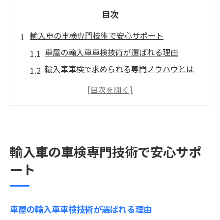
目次
輸入車の車検専門技術で安心サポート
車屋の輸入車車検技術が選ばれる理由
輸入車車検で求められる専門ノウハウとは
埼玉県で安心できる車屋の見極め方
車検時に重視すべき技術専門ポイント
輸入車車検で差が出る整備士の技術力
高度な診断で選ばれる埼玉県の車屋
輸入車の車検専門技術で安心サポ
車検で活躍する先進診断技術の強み
ート
輸入車の車検に必須な専用テスター活用法
埼玉県の車屋が診断で信頼される理由
技術専門車屋が提供する診断サービスとは
車屋の輸入車車検技術が選ばれる理由
輸入車車検で安心できる診断体制を解説