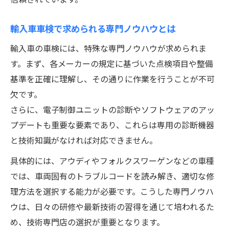
愛車の価値を守る車検と定期点検の関係
埼玉で輸入車の車検に特化した対応事例紹介
輸入車車検で求められる専門ノウハウとは
車屋による輸入車車検の実例と対応力
輸入車の車検には、特殊な専門ノウハウが求められま
技術専門が活きる車検トラブル解決事例
す。まず、各メーカーの規定に基づいた点検項目や整備
基準を正確に理解し、その通りに作業を行うことが不可
埼玉県で評価される輸入車車検のポイント
欠です。
輸入車車検で信頼を集める対応事例集
さらに、電子制御ユニットの診断やソフトウェアのアッ
車屋の技術力が光る輸入車車検の現場
プデートも重要な要素であり、これらは専用の診断機器
愛車を守る技術専門車屋の選び方を徹底解説
と技術知識がなければ対応できません。
輸入車車検で損しない車屋選びの基準
具体的には、アウディやフォルクスワーゲンなどの車種
技術専門性が高い車屋を見抜く方法
では、車両固有のトラブルコードを読み解き、適切な修
車検依頼前に確認すべき輸入車対応力
理方法を選択する能力が必要です。こうした専門ノウハ
信頼できる車屋の技術サポート体制
ウは、日々の研修や最新技術の習得を通じて培われるた
輸入車車検で後悔しない選び方のコツ
め、技術専門店の選択が重要となります。