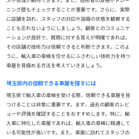
スや修理が期待できます。また、技術者の資格やトレー
プロが語るスムーズな車検体験談
ニング歴もチェックすることが重要です。さらに、実際
に店舗を訪れ、スタッフの対応や設備の状態を観察する
埼玉県での実際の車検成功ケース
ことも忘れないようにしましょう。顧客とのコミュニケ
顧客の声から見る信頼性
ーションが良好で、質問に対する答えが明確であれば、
初めての輸入車車検でも安心！埼玉県の車屋選
その店舗の技術力は信頼できると判断できます。このよ
びのポイント
うに、輸入車の車検を任せるにふさわしい技術力を持つ
初めての車検で準備すべきこと
車屋を見極める方法を考えていきましょう。
信頼できる初回車検ガイド
専門家によるアドバイスの活用法
埼玉県内の信頼できる車屋を探すには
初心者向けのサポートを提供する店の見つ
埼玉県で輸入車の車検を受ける際、信頼できる車屋を見
け方
つけることは非常に重要です。まず、過去の顧客のレビ
車検時に注意すべき重要ポイント
ューや評価を確認することをおすすめします。特に、輸
初めての不安を軽減するヒント
入車に特化した車屋であれば、輸入車の車検に精通して
いる可能性が高いです。また、車屋に訪れてスタッフの
車検の不安を解消！埼玉県で評判の良い輸入車