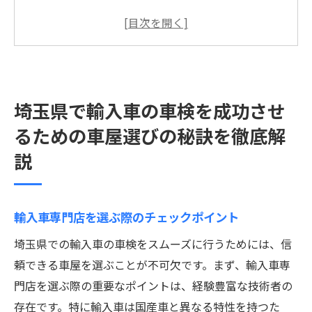
技術力の高さを見極める方法
埼玉県内の信頼できる車屋を探すには
車屋の過去実績を確認する重要性
口コミとレビューから信頼性を判断する
埼玉県で輸入車の車検を成功させ
メーカー認定工場のメリット
るための車屋選びの秘訣を徹底解
輸入車の車検で失敗しないための重要なステッ
プとは
説
車検前の準備と必要な書類
事前見積もりの取得方法
輸入車専門店を選ぶ際のチェックポイント
スムーズな車検を実現するための事前相談
埼玉県での輸入車の車検をスムーズに行うためには、信
費用を抑えるためのポイント
頼できる車屋を選ぶことが不可欠です。まず、輸入車専
車検期間中の代車サービスの活用
門店を選ぶ際の重要なポイントは、経験豊富な技術者の
車検後のフォローアップサービス
存在です。特に輸入車は国産車と異なる特性を持つた