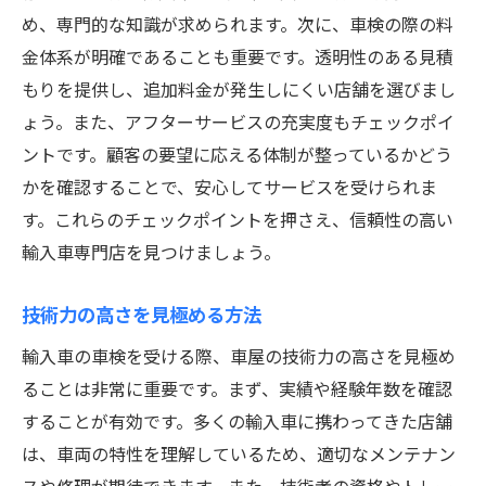
車屋選びで迷わない！信頼できる埼玉県の輸入
め、専門的な知識が求められます。次に、車検の際の料
車専門店の見つけ方
金体系が明確であることも重要です。透明性のある見積
専門店の技術者資格を確認する
もりを提供し、追加料金が発生しにくい店舗を選びまし
輸入車の種類に応じた専門性のある店を選
ょう。また、アフターサービスの充実度もチェックポイ
ぶ
ントです。顧客の要望に応える体制が整っているかどう
かを確認することで、安心してサービスを受けられま
実績豊富な店舗の見極め方
す。これらのチェックポイントを押さえ、信頼性の高い
地域での評判を参考にする
輸入車専門店を見つけましょう。
サービス内容の充実度を比較する
継続的なサポート体制を持つ店を選ぶ
技術力の高さを見極める方法
輸入車の車検がスムーズに進む！埼玉県での成
輸入車の車検を受ける際、車屋の技術力の高さを見極め
功事例を紹介
ることは非常に重要です。まず、実績や経験年数を確認
成功事例から学ぶスムーズな車検の秘訣
することが有効です。多くの輸入車に携わってきた店舗
顧客満足度の高い車検の特徴
は、車両の特性を理解しているため、適切なメンテナン
事例に学ぶトラブル回避策