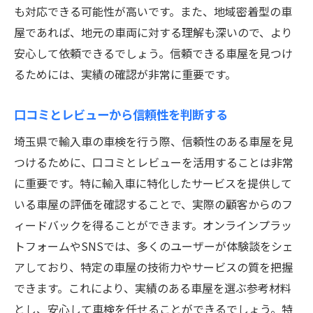
も対応できる可能性が高いです。また、地域密着型の車
イント
屋であれば、地元の車両に対する理解も深いので、より
スムーズな流れのために確認すべき事項
安心して依頼できるでしょう。信頼できる車屋を見つけ
輸入車の車検でよくある質問に答える！埼玉県
るためには、実績の確認が非常に重要です。
の実例を交えて解説
よくある質問トップ5とその回答
口コミとレビューから信頼性を判断する
実例から学ぶ最適な車検方法
埼玉県で輸入車の車検を行う際、信頼性のある車屋を見
埼玉県における典型的な車検質問と答え
つけるために、口コミとレビューを活用することは非常
に重要です。特に輸入車に特化したサービスを提供して
専門家が答える輸入車車検の疑問
いる車屋の評価を確認することで、実際の顧客からのフ
具体的な事例に基づいたQ&A
ィードバックを得ることができます。オンラインプラッ
よくあるトラブルと解決策の紹介
トフォームやSNSでは、多くのユーザーが体験談をシェ
アしており、特定の車屋の技術力やサービスの質を把握
できます。これにより、実績のある車屋を選ぶ参考材料
とし、安心して車検を任せることができるでしょう。特