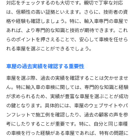
対応をチェックするのも大切です。親切で丁寧な対応
専門店とは
は、信頼性の高い証拠といえます。さらに、技術者の資
評判の良い店の共通点
格や経験も確認しましょう。特に、輸入車専門の車屋で
お客様満足度が高い理由を探る
あれば、より専門的な知識と技術が期待できます。これ
信頼できる店の選び方
らのポイントを押さえることで、安心して車検を任せら
地元で人気のある車屋の特徴
れる車屋を選ぶことができるでしょう。
評判の良さを生むサービスの質
実際の利用者の声から見る信頼性
車屋の過去実績を確認する重要性
輸入車の車検の流れをスムーズにするための車
車屋を選ぶ際、過去の実績を確認することは欠かせませ
屋の選び方
ん。特に輸入車の車検に関しては、専門的な知識と経験
車検の流れを理解するための基礎知識
が求められるため、実績が豊富な車屋を選ぶことが成功
の鍵となります。具体的には、車屋のウェブサイトやパ
円滑な手続きをサポートする店の選び方
ンフレットで施工例を確認したり、過去の顧客の声を参
車検プロセスを効率化するコツ
考にしたりすることが重要です。特に、自分と同じ車種
手間のかからない車検を実現する方法
の車検を行った経験がある車屋であれば、特有の問題に
車検手続きでのトラブルを避けるためのポ