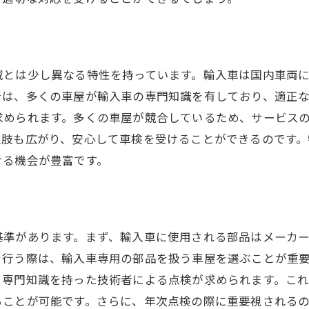
輸入車の長寿命化を図る車検の役割
定期メンテナンスがもたらす効果
車検を通して知る車の健康状態
域とは少し異なる特性を持っています。輸入車は国内車両
輸入車のパフォーマンスを維持する方法
では、多くの車屋が輸入車の専門知識を有しており、適正
車検が安全運転に与える影響
求められます。多くの車屋が競合しているため、サービス
択肢も広がり、安心して車検を受けることができるのです。
故障リスクを減らす車検の重要性
ける機会が豊富です。
埼玉県で輸入車のための優れた車屋を探す方法
地域密着型の車屋を選ぶ利点
輸入車に強い業者の見つけ方
基準があります。まず、輸入車に使用される部品はメーカ
地元での評判が高い業者を探す
を行う際は、輸入車専用の部品を扱う車屋を選ぶことが重
埼玉県内の輸入車専門店をリストアップ
、専門知識を持った技術者による点検が求められます。こ
定期的な車検で業者の技術力を確認
ることが可能です。さらに、年次点検の際に重要視される