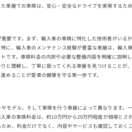
比較検討を通じたベストな選択肢
した車屋での車検は、安心・安全なドライブを実現するた
年次車検で愛車の性能を保つためのポイント
年次車検のスケジュールとその重要性
車検前に確認すべきチェックリスト
が重要です。まず、輸入車の車検に特化した技術者がいる
故障を未然に防ぐための車検アドバイス
。特に、輸入車のメンテナンス経験が豊富な車屋は、輸入
車検で得られる車の健康診断結果
ントです。車検料金の内訳や必要な整備内容を明確に説明
愛車を最適な状態に保つための秘訣
かりと理解し、丁寧に扱ってくれる車屋を見つけることが
年次車検後のフォローアップの重要性
に進めることが愛車の健康を守る第一歩です。
輸入車ならではの車検のメリットと選び方
輸入車専門の車検サービスとは
輸入車の性能を最大限に引き出す車検
ーやモデル、そして車検を行う車屋によって異なります。
技術者の専門知識がもたらす安心感
入車の車検料金は、約10万円から20万円程度が相場とさ
輸入車特有の部品調達と交換サービス
るため、料金だけでなく、内容やサービスも確認しておく