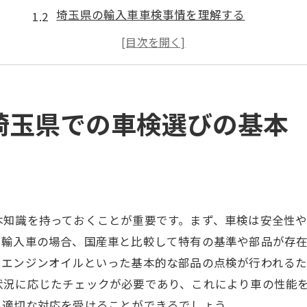
埼玉県の輸入車車検事情を理解する
輸入車特有の車検基準を知ろう
車屋選びで重視すべきポイント
埼玉県内での車検料金の相場
愛車の価値を守るための車検選び
埼玉県での車検選びの基本
信頼できる車屋を見つけるためのステップガイド
信頼できる車屋の見極め方
輸入車の専門性を持つ業者を選ぶ
口コミやレビューを活用した業者探し
本知識を持っておくことが重要です。まず、車検は安全性
実績と資格が保証する安心感
。輸入車の場合、国産車と比較して特有の基準や部品が存
訪問前に確認すべきポイント
、エンジンオイルといった基本的な部品の点検が行われる
車屋とのコミュニケーションの重要性
状況に応じたチェックが必要であり、これにより車の性能
車検の重要性を知る輸入車メンテナンスの秘訣
、適切な対応を受けることができるでしょう。