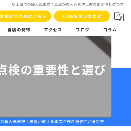
埼玉県での輸入車車検：車屋が教える年次点検の重要性と選び方
お問い合わせはこちら
LINEお問い合わせ
当店の特徴
アクセス
ブログ
コラム
車検
板金塗装
点検の重要性と選び
洗車
販売
整備
での輸入車車検：車屋が教える年次点検の重要性と選び方