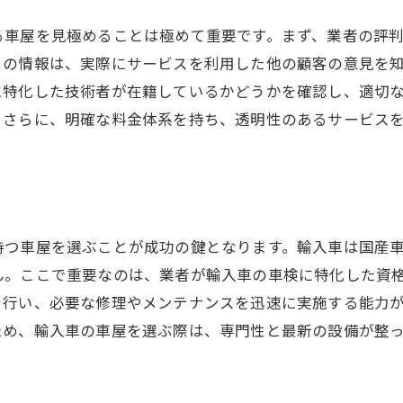
トラブルを防ぐための定期点検
る車屋を見極めることは極めて重要です。まず、業者の評
車検が保証する安心のドライブ体験
この情報は、実際にサービスを利用した他の顧客の意見を
専門家が教える安全運転のコツ
に特化した技術者が在籍しているかどうかを確認し、適切
。さらに、明確な料金体系を持ち、透明性のあるサービス
持つ車屋を選ぶことが成功の鍵となります。輸入車は国産
ん。ここで重要なのは、業者が輸入車の車検に特化した資
を行い、必要な修理やメンテナンスを迅速に実施する能力
ため、輸入車の車屋を選ぶ際は、専門性と最新の設備が整