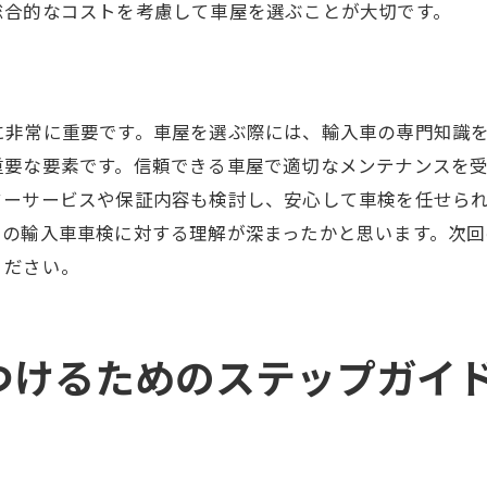
高性能車のための特別な車検プラン
総合的なコストを考慮して車屋を選ぶことが大切です。
輸入車の価値を高める車検選び
車屋に依頼する前に知っておきたい車検の基礎
車検の基本プロセスを理解する
に非常に重要です。車屋を選ぶ際には、輸入車の専門知識
必要な書類と手続きについて
重要な要素です。信頼できる車屋で適切なメンテナンスを
予算に応じた車検オプションの選び方
ターサービスや保証内容も検討し、安心して車検を任せら
での輸入車車検に対する理解が深まったかと思います。次
車屋に質問すべきポイント
ください。
車検前の事前準備ガイド
予想外の費用を防ぐためのアドバイス
安心のドライブを支える埼玉県の車検サービス
つけるためのステップガイ
埼玉県内の信頼性の高い車検サービス
安全運転のための車検サポート
車検後のアフターサービスに注目