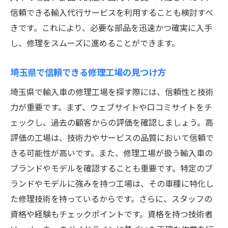
ン術
信頼できる輸入代行サービスを利用することも検討すべ
きです。これにより、必要な部品を迅速かつ確実に入手
修理中に発生する問題への対応策
し、修理をスムーズに進めることができます。
修理後のチェックポイントとメンテナンス
修理履歴を管理する方法とその重要性
埼玉県で信頼できる修理工場の見つけ方
埼玉県で輸入車を長く乗り続けるための修理と
埼玉県で輸入車の修理工場を探す際には、信頼性と技術
メンテナンスの秘訣
力が重要です。まず、ウェブサイトや口コミサイトをチ
長く乗り続けるための定期メンテナンス
ェックし、過去の顧客からの評価を確認しましょう。高
輸入車特有のメンテナンスポイント
評価の工場は、技術力やサービスの品質において信頼で
部品交換のタイミングとその見極め方
きる可能性が高いです。また、修理工場が扱う輸入車の
車両の状態を保つための洗車とケア方法
ブランドやモデルを確認することも重要です。特定のブ
季節ごとのメンテナンスチェックリスト
ランドやモデルに強みを持つ工場は、その車種に特化し
た修理技術を持っているからです。さらに、スタッフの
トリビアと知っておきたいメンテナンス情
資格や経験もチェックポイントです。資格を持つ技術者
報