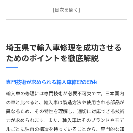
輸入車修理における適切な部品の選び方
埼玉県で信頼できる修理工場の見つけ方
修理前に確認すべき輸入車の特徴と注意点
修理後のメンテナンスに必要なアフターサ
埼玉県で輸入車修理を成功させる
ポート
輸入車修理にかかる費用とその内訳
ためのポイントを徹底解説
輸入車修理のプロが教える埼玉県での安心対応
法
専門技術が求められる輸入車修理の理由
プロが教える輸入車修理の基本知識
輸入車の修理には専門技術が必要不可欠です。日本国内
信頼できる修理業者の見極めポイント
の車と比べると、輸入車は製造方法や使用される部品が
輸入車修理で予防すべきトラブル例
異なるため、その特性を理解し、適切に対応できる技術
修理中のお客様対応と情報共有の重要性
力が求められます。また、輸入車はそのブランドやモデ
修理保証とアフターケアの重要性
ルごとに独自の構造を持っていることから、専門的な知