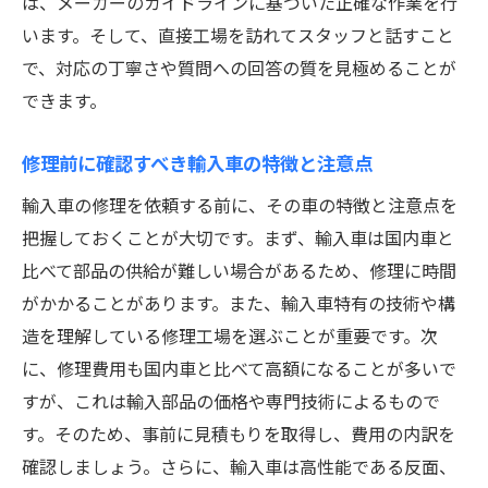
は、メーカーのガイドラインに基づいた正確な作業を行
輸入車修理の専門技術とは？埼玉県での選び方
います。そして、直接工場を訪れてスタッフと話すこと
とポイント
で、対応の丁寧さや質問への回答の質を見極めることが
輸入車修理に必要な専門技術とは
できます。
埼玉県で専門技術を持つ修理工場の見つけ
方
修理前に確認すべき輸入車の特徴と注意点
修理技術者の資格とその重要性
輸入車の修理を依頼する前に、その車の特徴と注意点を
輸入車修理における最新技術の導入
把握しておくことが大切です。まず、輸入車は国内車と
専門技術を持つ工場のメリット
比べて部品の供給が難しい場合があるため、修理に時間
技術力で選ぶ修理工場の選び方
がかかることがあります。また、輸入車特有の技術や構
埼玉県で輸入車修理を受ける際の安心サポート
造を理解している修理工場を選ぶことが重要です。次
の見極め方
に、修理費用も国内車と比べて高額になることが多いで
すが、これは輸入部品の価格や専門技術によるもので
安心サポートを提供する修理工場の特徴
す。そのため、事前に見積もりを取得し、費用の内訳を
修理後の保証内容を確認する重要性
確認しましょう。さらに、輸入車は高性能である反面、
お客様対応の質を確認する方法