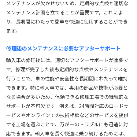
メンテナンスが欠かせないため、定期的な点検と適切な
アフターサポートの充実度を見極める
メンテナンス計画を立てることが重要です。これによ
修理工場の口コミと評判をチェックする
り、長期間にわたって愛車を快適に使用することができ
トラブル時のサポート体制を確認する
ます。
輸入車修理の際に埼玉県で知っておきたい重要
な情報と対策
修理後のメンテナンスに必要なアフターサポート
輸入車修理に関する最新情報を収集する
輸入車の修理後には、適切なアフターサポートが重要で
修理時に知っておくべき法規制とその対応
す。修理が完了した後も定期的な点検やメンテナンスを
行うことで、車の性能や安全性を長期間にわたって維持
部品調達の流れとその注意点
できます。特に輸入車では、専用の部品や技術が必要と
修理期間中の代車サービスとその利用法
なる場合が多いため、信頼できる修理工場での継続的な
輸入車特有の修理トラブル事例と対策
サポートが不可欠です。例えば、24時間対応のロードサ
埼玉県の輸入車修理におけるトレンド情報
ービスやオンラインでの技術相談などのサービスを提供
する工場を選ぶことで、万が一のトラブルにも迅速に対
応できます。輸入車を長く快適に乗り続けるためには、