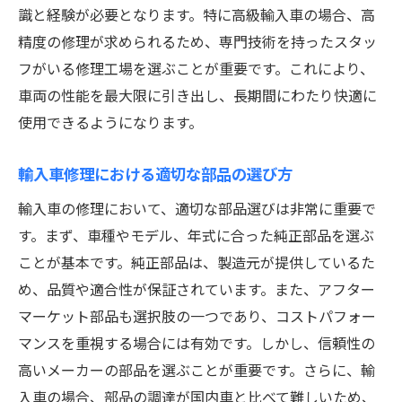
輸入車修理におけるお客様の声とその活用
識と経験が必要となります。特に高級輸入車の場合、高
埼玉県で輸入車修理を依頼する際の大切なチェ
精度の修理が求められるため、専門技術を持ったスタッ
ックポイント
フがいる修理工場を選ぶことが重要です。これにより、
修理依頼前に確認すべき車両の状態
車両の性能を最大限に引き出し、長期間にわたり快適に
使用できるようになります。
修理業者の信頼性を確認する方法
見積もりの取り方とその注意点
輸入車修理における適切な部品の選び方
修理内容の詳細を把握する重要性
輸入車の修理において、適切な部品選びは非常に重要で
修理期間とそのスケジュール管理
す。まず、車種やモデル、年式に合った純正部品を選ぶ
支払い方法と費用の透明性をチェックする
ことが基本です。純正部品は、製造元が提供しているた
輸入車修理をスムーズに進めるための埼玉県で
め、品質や適合性が保証されています。また、アフター
のおすすめ方法
マーケット部品も選択肢の一つであり、コストパフォー
スムーズな修理のための事前準備
マンスを重視する場合には有効です。しかし、信頼性の
輸入車専門の修理工場を選ぶ理由
高いメーカーの部品を選ぶことが重要です。さらに、輸
迅速な修理対応のためのコミュニケーショ
入車の場合、部品の調達が国内車と比べて難しいため、